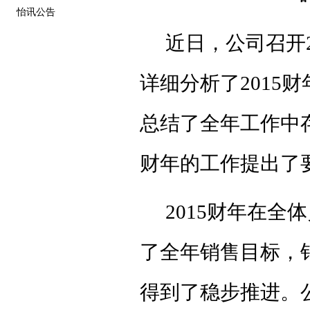
怡讯公告
近日，公司召开
详细分析了2015
总结了全年工作中
财年的工作提出了
2015财年在
了全年销售目标，
得到了稳步推进。公