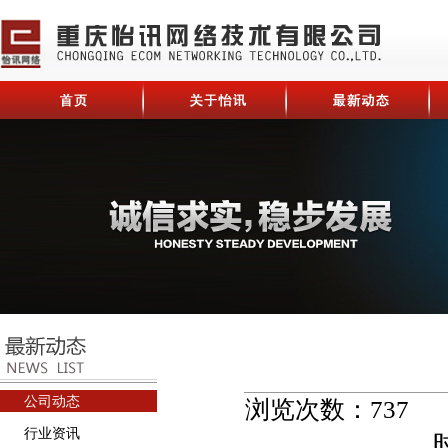
公司动态
浏览次数：
737
来
行业资讯
时